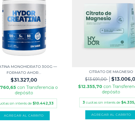
ATINA MONOHIDRATO 300G —
CITRATO DE MAGNESIO
FORMATO AHOR...
$13.006,
$13.691,00
$31.327,00
$12.355,70
con
Transferen
.760,65
con
Transferencia o
depósito
depósito
3
cuotas sin interés de
$4.335
uotas sin interés de
$10.442,33
AGREGAR AL CARRITO
AGREGAR AL CARRITO