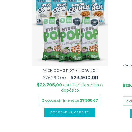
CRE
PACK GO – 3 POP + 4 CRUNCH
$23.900,00
$26.290,00
$22.705,00
con
Transferencia o
$29
depósito
3
cuotas sin interés de
$7.966,67
3
c