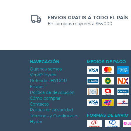
ENVIOS GRATIS A TODO EL PAÍS
En compras mayores a $65.000
NAVEGACIÓN
MEDIOS DE PAGO
Quienes somos
Vendé Hydor
Referidos HYDOR
Envíos
Política de devolución
Cómo comprar
Contacto
Politica de privacidad
FORMAS DE ENVÍO
Términos y Condiciones
Hydor