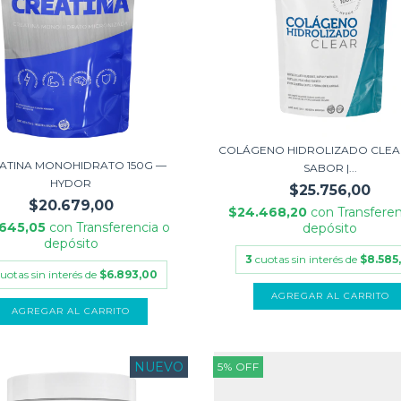
COLÁGENO HIDROLIZADO CLEAR
ATINA MONOHIDRATO 150G —
SABOR |...
HYDOR
$25.756,00
$20.679,00
$24.468,20
con
Transferen
.645,05
con
Transferencia o
depósito
depósito
3
cuotas sin interés de
$8.585
uotas sin interés de
$6.893,00
AGREGAR AL CARRITO
AGREGAR AL CARRITO
NUEVO
5
%
OFF