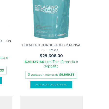
 — SIN
COLÁGENO HIDROLIZADO + VITAMINA
C — HYDO...
$29.608,00
cia o
$28.127,60
con
Transferencia o
depósito
,33
3
cuotas sin interés de
$9.869,33
AGREGAR AL CARRITO