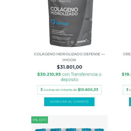
COLÁGENO HIDROLIZADO DEFENSE —
CRE
HYDOR
$31.801,00
$30.210,95
con
Transferencia o
$19
depósito
3
cuotas sin interés de
$10.600,33
3
c
AGREGAR AL CARRITO
9
%
OFF