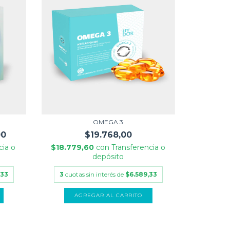
OMEGA 3
00
$19.768,00
cia o
$18.779,60
con
Transferencia o
depósito
,33
3
cuotas sin interés de
$6.589,33
AGREGAR AL CARRITO