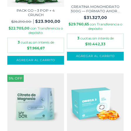
CREATINA MONOHIDRATO
PACK GO – 3 POP + 4
300G — FORMATO AHOR...
CRUNCH
$31.327,00
$23.900,00
$26.290,00
$29.760,65
con
Transferencia o
$22.705,00
con
Transferencia o
depósito
depósito
3
cuotas sin interés de
3
cuotas sin interés de
$10.442,33
$7.966,67
AGREGAR AL CARRITO
5
%
OFF