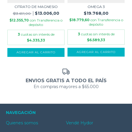
CITRATO DE MAGNESIO
OMEGA 3
$13.006,00
$19.768,00
$13.691,00
$18.779,60
con
Transferencia o
$12.355,70
con
Transferencia o
depósito
depósito
3
cuotas sin interés de
3
cuotas sin interés de
$6.589,33
$4.335,33
AGREGAR AL CARRITO
AGREGAR AL CARRITO
ENVIOS GRATIS A TODO EL PAÍS
En compras mayores a $65.000
NAVEGACIÓN
Quienes somos
Vendé Hydor