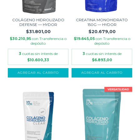
COLÁGENO HIDROLIZADO
CREATINA MONOHIDRATO
DEFENSE — HYDOR
150G — HYDOR
$31.801,00
$20.679,00
$30.210,95
con
Transferencia o
$19.645,05
con
Transferencia o
depósito
depósito
3
cuotas sin interés de
3
cuotas sin interés de
$10.600,33
$6.893,00
AGREGAR AL CARRITO
AGREGAR AL CARRITO