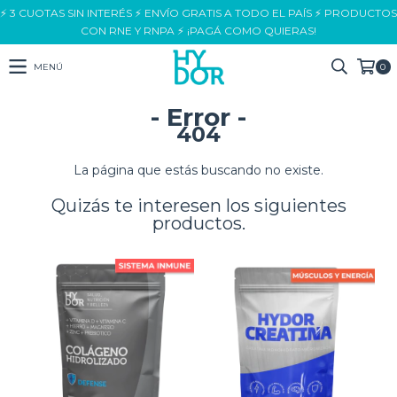
⚡ 3 CUOTAS SIN INTERÉS ⚡ ENVÍO GRATIS A TODO EL PAÍS ⚡ PRODUCTOS
CON RNE Y RNPA ⚡ ¡PAGÁ COMO QUIERAS!
MENÚ
0
- Error -
404
La página que estás buscando no existe.
Quizás te interesen los siguientes
productos.