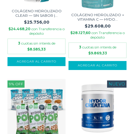
COLÁGENO HIDROLIZADO
COLÁGENO HIDROLIZADO +
CLEAR — SIN SABOR |...
VITAMINA C — HYDO...
$25.756,00
$29.608,00
$24.468,20
con
Transferencia o
$28.127,60
con
Transferencia o
depósito
depósito
3
cuotas sin interés de
3
cuotas sin interés de
$8.585,33
$9.869,33
AGREGAR AL CARRITO
AGREGAR AL CARRITO
NUEVO
9
%
OFF