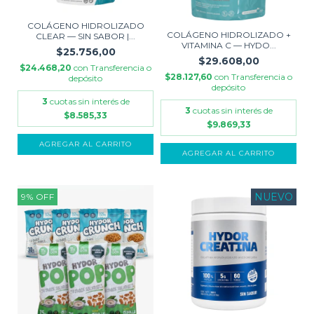
COLÁGENO HIDROLIZADO
COLÁGENO HIDROLIZADO +
CLEAR — SIN SABOR |...
VITAMINA C — HYDO...
$25.756,00
$29.608,00
$24.468,20
con
Transferencia o
$28.127,60
con
Transferencia o
depósito
depósito
3
cuotas sin interés de
3
cuotas sin interés de
$8.585,33
$9.869,33
AGREGAR AL CARRITO
AGREGAR AL CARRITO
NUEVO
9
%
OFF