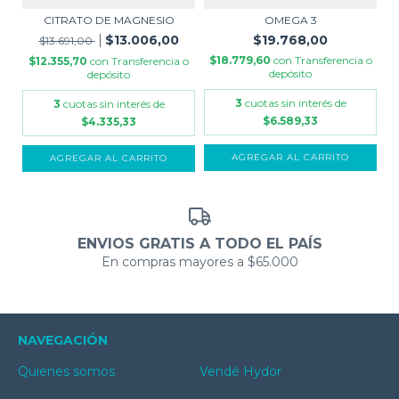
CITRATO DE MAGNESIO
OMEGA 3
$13.006,00
$19.768,00
$13.691,00
$18.779,60
con
Transferencia o
$12.355,70
con
Transferencia o
depósito
depósito
3
cuotas sin interés de
3
cuotas sin interés de
$6.589,33
$4.335,33
AGREGAR AL CARRITO
AGREGAR AL CARRITO
ENVIOS GRATIS A TODO EL PAÍS
En compras mayores a $65.000
NAVEGACIÓN
Quienes somos
Vendé Hydor