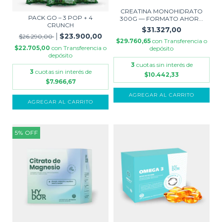
CREATINA MONOHIDRATO
PACK GO – 3 POP + 4
300G — FORMATO AHOR...
CRUNCH
$31.327,00
$23.900,00
$26.290,00
$29.760,65
con
Transferencia o
$22.705,00
con
Transferencia o
depósito
depósito
3
cuotas sin interés de
3
cuotas sin interés de
$10.442,33
$7.966,67
AGREGAR AL CARRITO
5
%
OFF