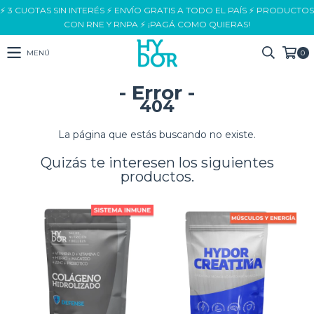
⚡ 3 CUOTAS SIN INTERÉS ⚡ ENVÍO GRATIS A TODO EL PAÍS ⚡ PRODUCTOS
CON RNE Y RNPA ⚡ ¡PAGÁ COMO QUIERAS!
MENÚ
0
- Error -
404
La página que estás buscando no existe.
Quizás te interesen los siguientes
productos.