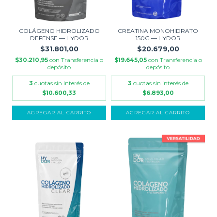
COLÁGENO HIDROLIZADO
CREATINA MONOHIDRATO
DEFENSE — HYDOR
150G — HYDOR
$31.801,00
$20.679,00
$30.210,95
con
Transferencia o
$19.645,05
con
Transferencia o
depósito
depósito
3
cuotas sin interés de
3
cuotas sin interés de
$10.600,33
$6.893,00
AGREGAR AL CARRITO
AGREGAR AL CARRITO